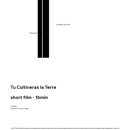
Films & Series
OLIVIER CALAUTTI
Music Videos
Commercials
Cinematographer
Tu Cultiveras la Terre
short film - 16min
La Fémis
directed by Jessica Puppo
2040. Élie et Salomé gèrent une exploitation de pommes de terre. Leur quotidien terne et monotone, rythmé par la vidéosurveillance des nébuliseurs dans les